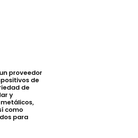
 un proveedor
spositivos de
riedad de
ar y
 metálicos,
sí como
ados para