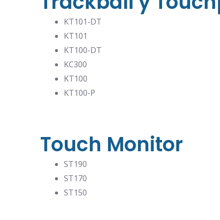
Trackball y Touc
KT101-DT
KT101
KT100-DT
KC300
KT100
KT100-P
Touch Monitor
ST190
ST170
ST150